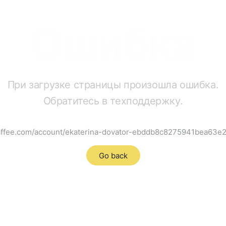
Ошибка
При загрузке страницы произошла ошибка.
Обратитесь в техподдержку.
raffee.com/account/ekaterina-dovator-ebddb8c8275941bea63
Go back