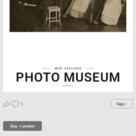
№KF 96510000
PHOTO MUSEUM
geograffee.com
Tags
5
Buy → poster