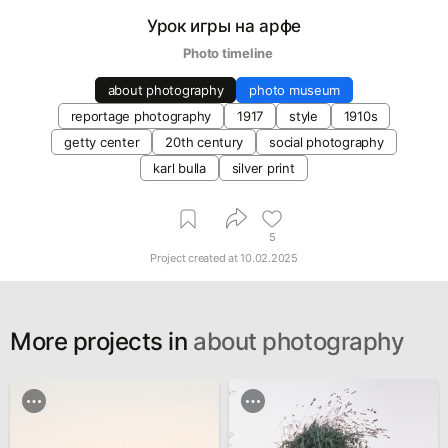
Урок игры на арфе
   Photo timeline
about photography
photo museum
reportage photography
1917
style
1910s
getty center
20th century
social photography
karl bulla
silver print
5
Project created at
10.02.2025
More projects in
about photography