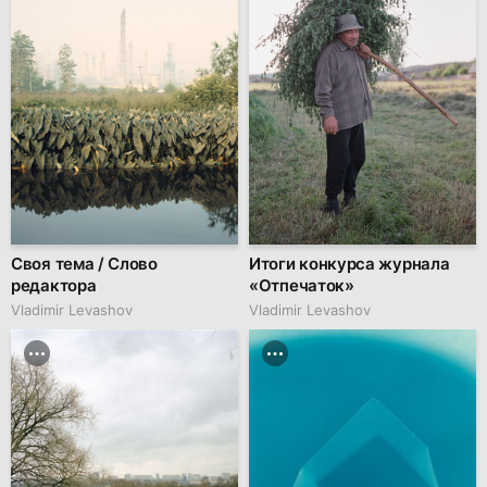
Своя тема / Слово
Итоги конкурса журнала
редактора
«Отпечаток»
Vladimir Levashov
Vladimir Levashov