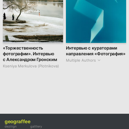
«Торжественность
Интервью с кураторами
фотографии». Интервью
направления «Фотография»
с Александром Гронским
Multiple Authors
Kseniya Merkulova (Plotnikova)
geograffee
deziiign
gallllery