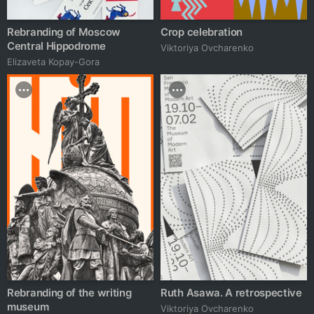
Rebranding of Moscow
Crop celebration
Central Hippodrome
Viktoriya Ovcharenko
Elizaveta Kopay-Gora
Rebranding of the writing
Ruth Asawa. A retrospective
museum
Viktoriya Ovcharenko