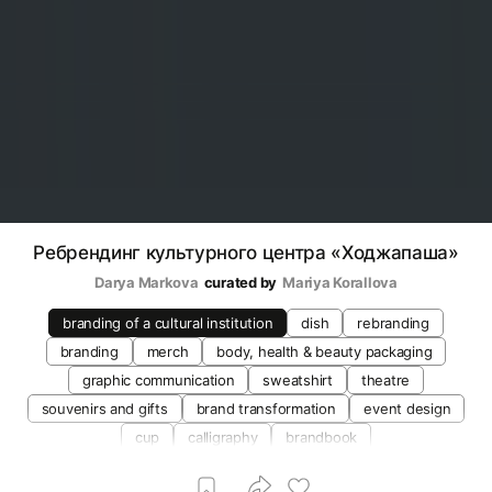
Ребрендинг культурного центра «Ходжапаша»
Darya Markova
curated by
Mariya Korallova
branding of a cultural institution
dish
rebranding
branding
merch
body, health & beauty packaging
graphic communication
sweatshirt
theatre
souvenirs and gifts
brand transformation
event design
cup
calligraphy
brandbook
branding of cultural institutions
wayfinding