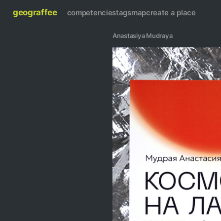
geograffee
competencies
tags
map
create a place
Anastasiya Mudraya