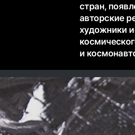
стран, появ
авторские р
художники и
космическог
и космонавт