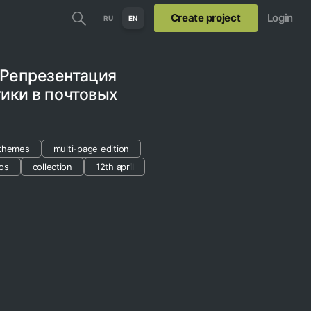
Create project
Login
RU
EN
 Репрезентация
ики в почтовых
themes
multi-page edition
os
collection
12th april