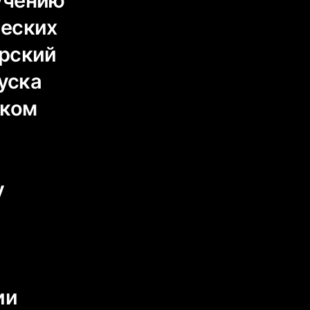
учению
ческих
орский
пуска
ском
у
ии