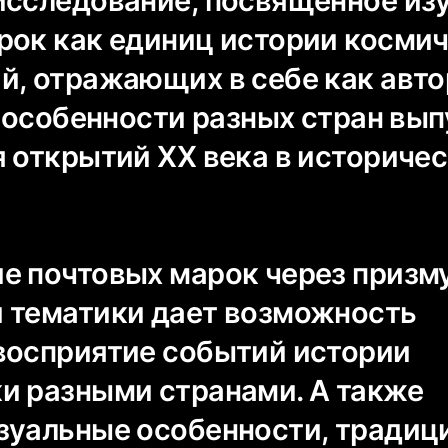
исследование, посвященное из
рок как единиц истории косми
й, отражающих в себе как авт
и особенности разных стран вы
я открытий ХХ века в историче
е почтовых марок через призм
 тематики дает возможность
восприятие событий истории
и разными странами. А также
зуальные особенности, традиц