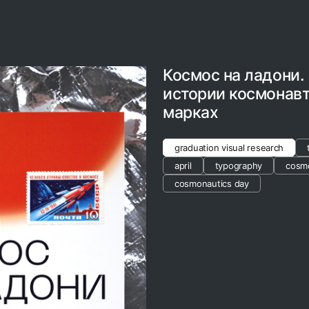
Космос на ладони.
истории космонавт
марках
graduation visual research
april
typography
cosm
cosmonautics day