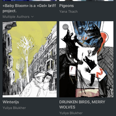
«Baby Bloom» is a «Gel» briff
Pigeons
project.
Yana Tkach
Multiple Authors
Winterijs
DRUNKEN BIRDS, MERRY
WOLVES
Yuliya Bliukher
Yuliya Bliukher