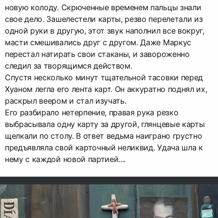
новую колоду. Скрюченные временем пальцы знали
свое дело. Зашелестели карты, резво перелетали из
одной руки в другую, этот звук наполнил все вокруг,
масти смешивались друг с другом. Даже Маркус
перестал натирать свои стаканы, и завороженно
следил за творящимся действом.
Спустя несколько минут тщательной тасовки перед
Хуаном легла его лента карт. Он аккуратно поднял их,
раскрыл веером и стал изучать.
Его разбирало нетерпение, правая рука резко
выбрасывала одну карту за другой, глянцевые карты
щелкали по столу. В ответ ведьма наиграно грустно
предъявляла свой карточный неликвид. Удача шла к
нему с каждой новой партией....