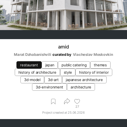
amid
Marat Dzhabanishvili
curated by
Viacheslav Moskovkin
restaurant
japan
public catering
themes
history of architecture
style
history of interior
3d-model
3d-art
japanese architecture
3d-environment
architecture
27
Project created at
25.06.2026