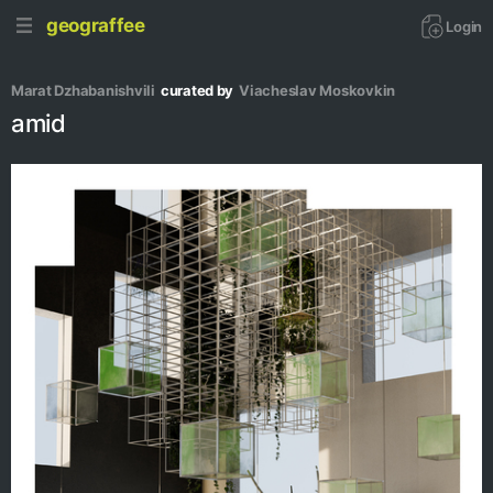
geograffee
Login
Marat Dzhabanishvili
curated by
Viacheslav Moskovkin
amid