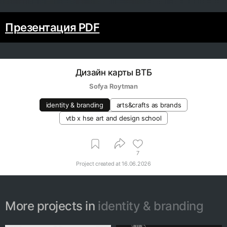
Презентация PDF
Дизайн карты ВТБ
Sofya Roytman
identity & branding
arts&crafts as brands
vtb х hse art and design school
7
Project created at
16.06.2026
More projects in
identity & branding