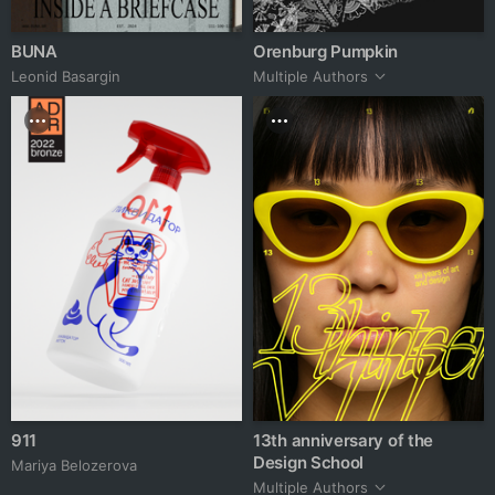
BUNA
Orenburg Pumpkin
Leonid Basargin
Multiple Authors
911
13th anniversary of the
Design School
Mariya Belozerova
Multiple Authors