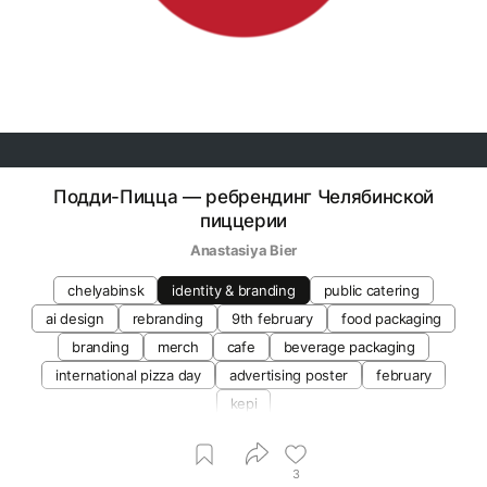
Подди-Пицца — ребрендинг Челябинской
пиццерии
Anastasiya Bier
chelyabinsk
identity & branding
public catering
ai design
rebranding
9th february
food packaging
branding
merch
cafe
beverage packaging
international pizza day
advertising poster
february
kepi
3