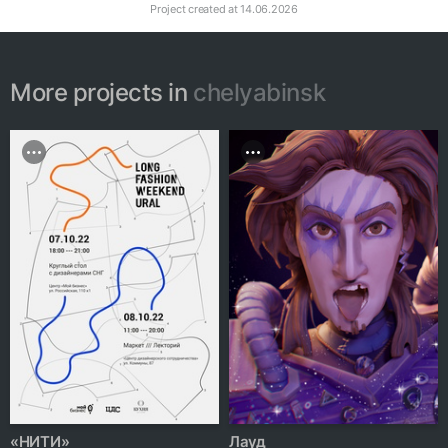
Project created at
14.06.2026
More projects in
chelyabinsk
«НИТИ»
Лауд