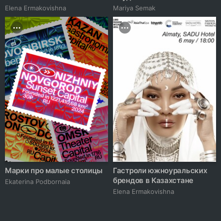
Elena Ermakovishna
Mariya Semak
Марки про малые столицы
Гастроли южноуральских
брендов в Казахстане
Ekaterina Podbornaia
Elena Ermakovishna