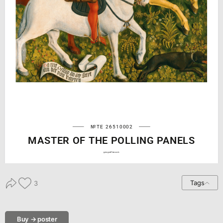
№TE 26510002
MASTER OF THE POLLING PANELS
geograffee.com
Tags
3
Buy → poster