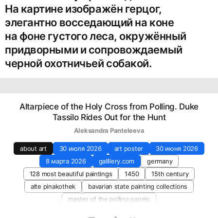
На картине изображён герцог,
элегантно восседающий на коне
на фоне густого леса, окружённый
придворными и сопровождаемый
черной охотничьей собакой.
Altarpiece of the Holy Cross from Polling. Duke
Tassilo Rides Out for the Hunt
Aleksandra Panteleeva
about art
30 июля 2026
art poster
30 июня 2026
8 марта 2026
gallllery.com
germany
128 most beautiful paintings
1450
15th century
alte pinakothek
bavarian state painting collections
master of the polling panels