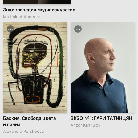
Энциклопедия медиаискусства
Multiple Authors
Баския. Свобода цвета
BKSQ № 1: ГАРИ ТАТИНЦЯН
и линии
Anzor Kankulov
Alexandra Persheeva