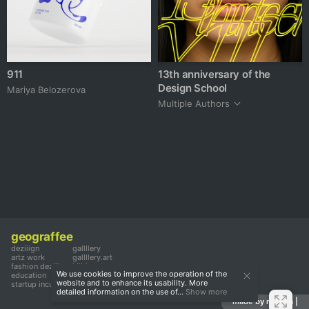
911
13th anniversary of the
Design School
Mariya Belozerova
Multiple Authors
geograffee
deziiign
gallllery
artz work
gallllery.art
fashion deziiign
kiiids.art
We use cookies to improve the operation of the
education
website and to enhance its usability. More
startup incubator
detailed information on the use of...
Show more
made by mediiia |