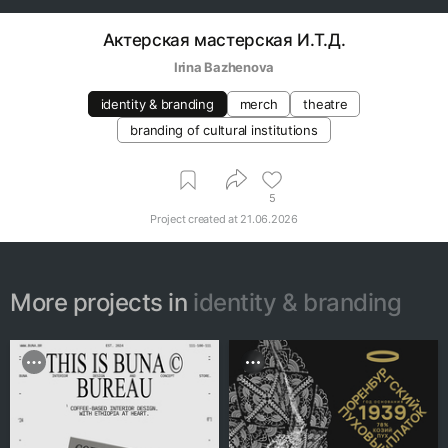
Актерская мастерская И.Т.Д.
Irina Bazhenova
identity & branding
merch
theatre
branding of cultural institutions
5
Project created at
21.06.2026
More projects in
identity & branding