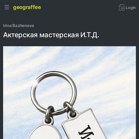
geograffee
Login
Irina Bazhenova
Актерская мастерская И.Т.Д.