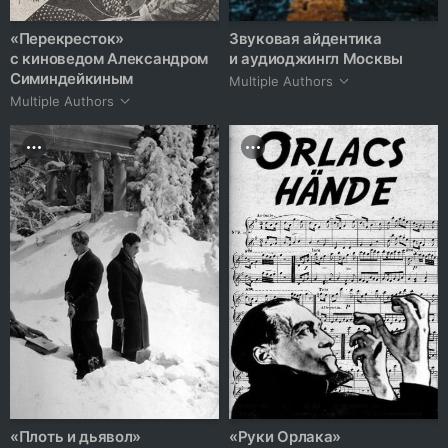
«Перекресток»
Звуковая айдентика
с киноведом Александром
и аудиоджингл Москвы
Симиндейкиным
Multiple Authors
Multiple Authors
«Плоть и дьявол»
«Руки Орлака»