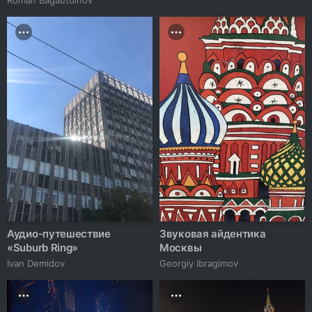
Аудио-путешествие
Звуковая айдентика
«Suburb Ring»
Москвы
Ivan Demidov
Georgiy Ibragimov