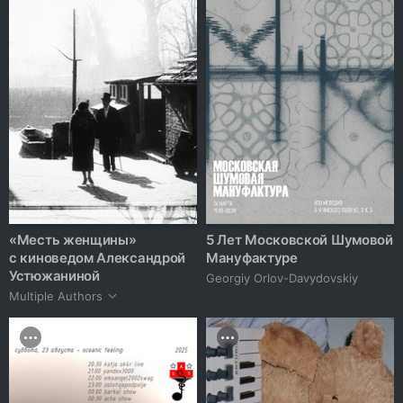
«Месть женщины»
5 Лет Московской Шумовой
с киноведом Александрой
Мануфактуре
Устюжаниной
Georgiy Orlov-Davydovskiy
Multiple Authors