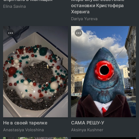
остановки Кристофера
Elina Savina
Хервига
Dariya Yureva
Не в своей тарелке
САМА РЕШУ-У
Anastasiya Voloshina
Aksinya Kushner