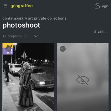
geograffee
Login
contemporary art
private collections
photoshoot
actual
all projects  | 163
BEST ART
MARCH
2026