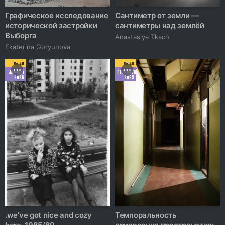
Графическое исследование
Сантиметр от земли —
исторической застройки
сантиметры над землёй
Выборга
Anastasiya Tkach
Ekaterina Goryunova
BEST ART
BEST ART
JANUARY
DECEMBER
2026
2025
.we’ve got nice and cozy
Темпоральность