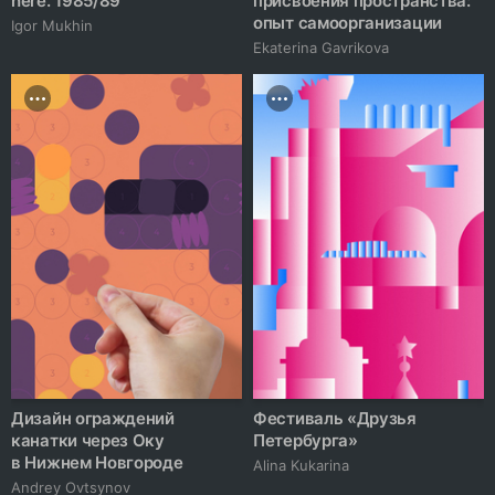
here. 1985/89
присвоения пространства:
опыт самоорганизации
Igor Mukhin
Ekaterina Gavrikova
Дизайн ограждений
Фестиваль «Друзья
канатки через Оку
Петербурга»
в Нижнем Новгороде
Alina Kukarina
Andrey Ovtsynov