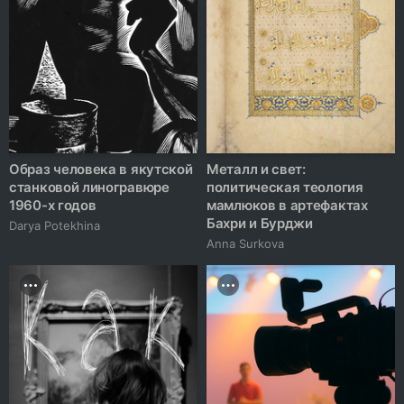
Образ человека в якутской
Металл и свет:
станковой линогравюре
политическая теология
1960-х годов
мамлюков в артефактах
Бахри и Бурджи
Darya Potekhina
Anna Surkova