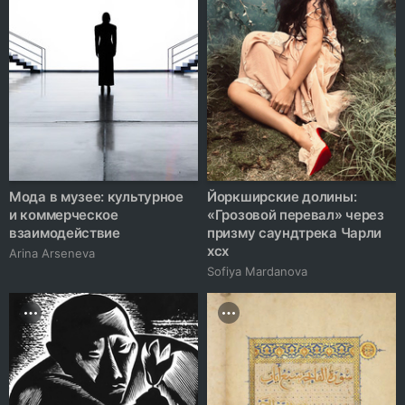
Мода в музее: культурное
Йоркширские долины:
и коммерческое
«Грозовой перевал» через
взаимодействие
призму саундтрека Чарли
xcx
Arina Arseneva
Sofiya Mardanova