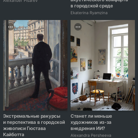
Alexander Pisarev
в городской среде
Ekaterina Ryamzina
Экстремальные ракурсы
Станет ли меньше
и перспектива в городской
художников из-за
живописи Гюстава
внедрения ИИ?
Кайботта
Alexandra Persheeva