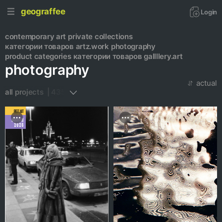
geograffee
Login
contemporary art
private collections
категории товаров artz.work
photography
product categories
категории товаров gallllery.art
photography
actual
all projects  | 435
BEST ART
MARCH
2026