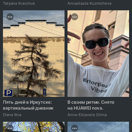
Tatyana Kravchuk
Annastasiia Kuzmicheva
Пять дней в Иркутске:
В своем ритме. Снято
вертикальный дневник
на HUAWEI nova.
Diana Ilina
Anna-Elizaveta Girina