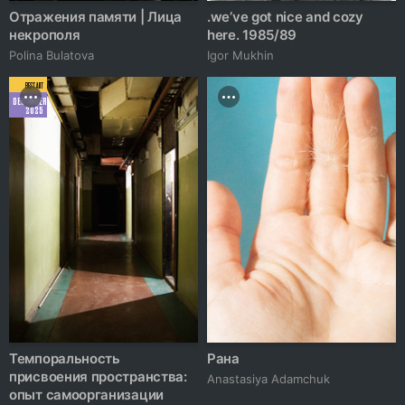
Отражения памяти | Лица
.we’ve got nice and cozy
некрополя
here. 1985/89
Polina Bulatova
Igor Mukhin
BEST ART
DECEMBER
2025
Темпоральность
Рана
присвоения пространства:
Anastasiya Adamchuk
опыт самоорганизации