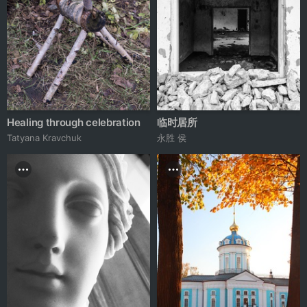
Healing through celebration
临时居所
Tatyana Kravchuk
永胜 侯