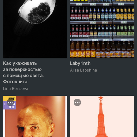
Как ухаживать
Labyrinth
за поверхностью
Аlisa Lapshina
с помощью света.
Фотокнига
Lina Borisova
BEST ART
FEBRUARY
2026