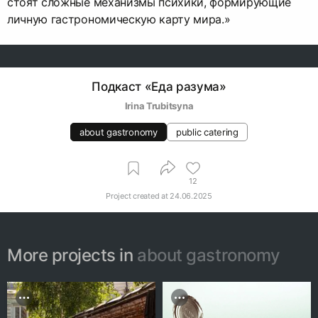
стоят сложные механизмы психики, формирующие
личную гастрономическую карту мира.»
Подкаст «Еда разума»
Irina Trubitsyna
about gastronomy
public catering
12
Project created at
24.06.2025
More projects in
about gastronomy