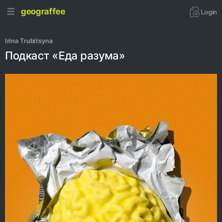
geograffee
Login
Irina Trubitsyna
Подкаст «Еда разума»