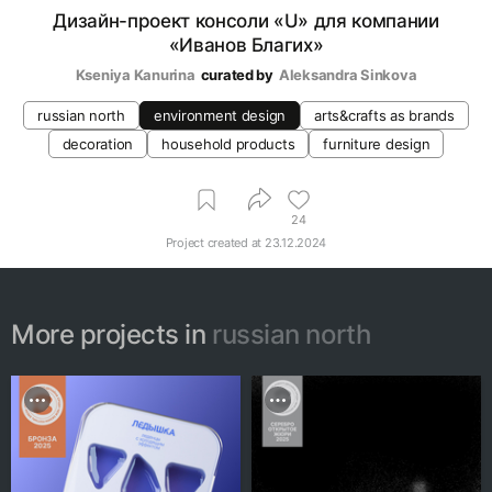
Дизайн-проект консоли «U» для компании
«Иванов Благих»
Kseniya Kanurina
curated by
Aleksandra Sinkova
russian north
environment design
arts&crafts as brands
decoration
household products
furniture design
24
Project created at
23.12.2024
More projects in
russian north