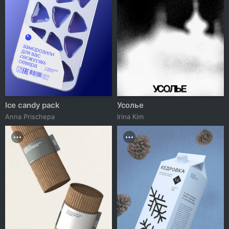
Ice candy pack
Усолье
Anna Prischepa
Irina Kim