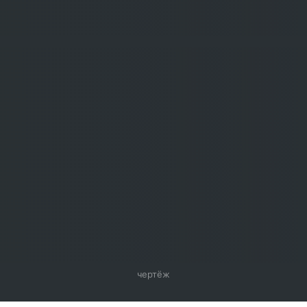
чертёж