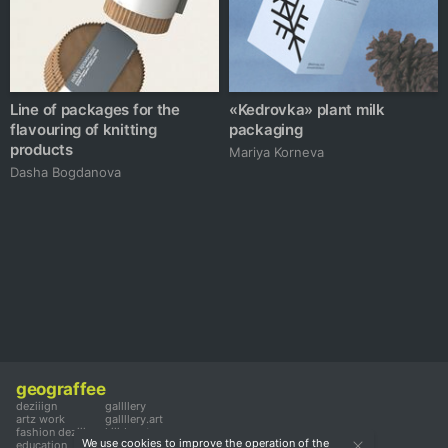
Line of packages for the
«Kedrovka» plant milk
flavouring of knitting
packaging
products
Mariya Korneva
Dasha Bogdanova
geograffee
deziiign
gallllery
artz work
gallllery.art
fashion deziiign
kiiids.art
We use cookies to improve the operation of the
education