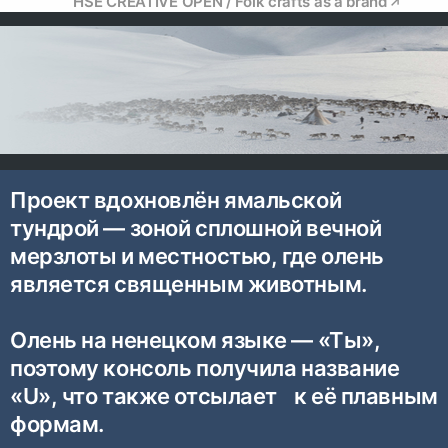
HSE CREATIVE OPEN / Folk crafts as a brand
Проект вдохновлён ямальской
тундрой — зоной сплошной вечной
мерзлоты и местностью, где олень
является священным животным.
Олень на ненецком языке — «Ты»,
поэтому консоль получила название
«U», что также отсылает к её плавным
формам.