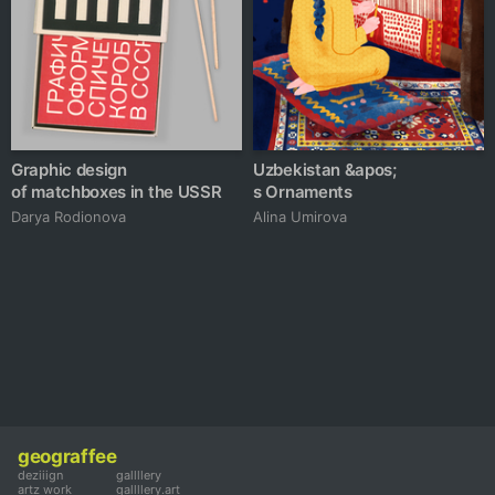
Graphic design
Uzbekistan &apos;
of matchboxes in the USSR
s Ornaments
Darya Rodionova
Alina Umirova
geograffee
deziiign
gallllery
artz work
gallllery.art