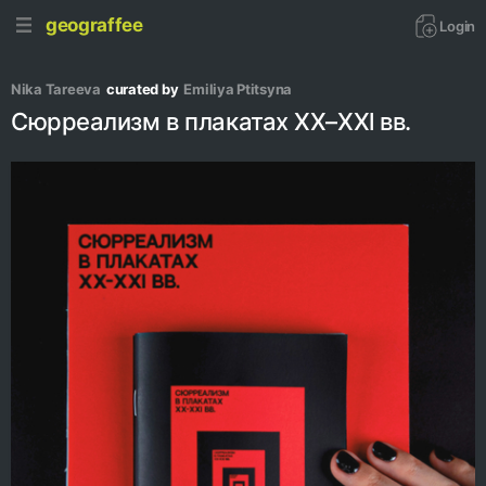
geograffee
Login
Nika Tareeva
curated by
Emiliya Ptitsyna
Сюрреализм в плакатах XX–XXl вв.