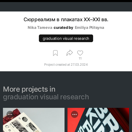
Сюрреализм в плакатах XX–XXl вв.
Nika Tareeva
curated by
Emiliya Ptitsyna
graduation visual research
11
Project created at
27.03.2024
More projects in
graduation visual research