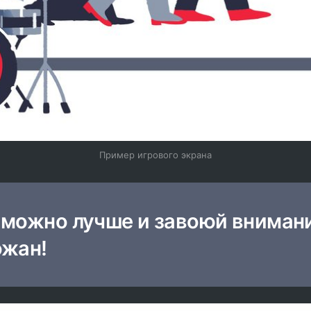
Пример игрового экрана
 можно лучше и завоюй вниман
ожан!