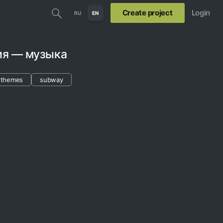
Create project
Login
RU
EN
ия — музыка
themes
subway