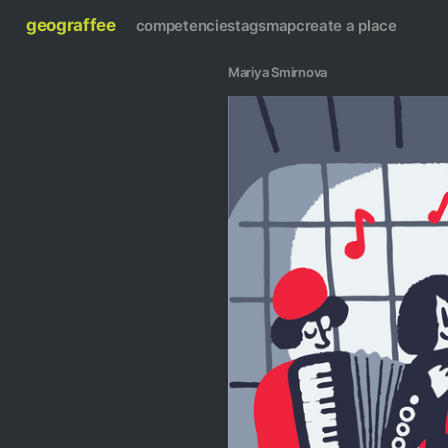
geograffee
competencies
tags
map
create a place
Mariya Smirnova