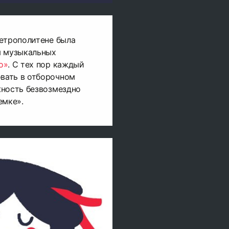
метрополитене была
я музыкальных
о»
. С тех пор каждый
вать в отборочном
жность безвозмездно
емке».