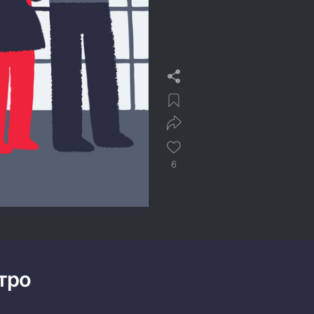
6
тро