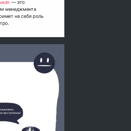
зыка»
— это
ми менеджмента
римет на себя роль
тро.