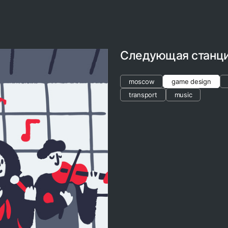
Следующая станц
moscow
game design
transport
music