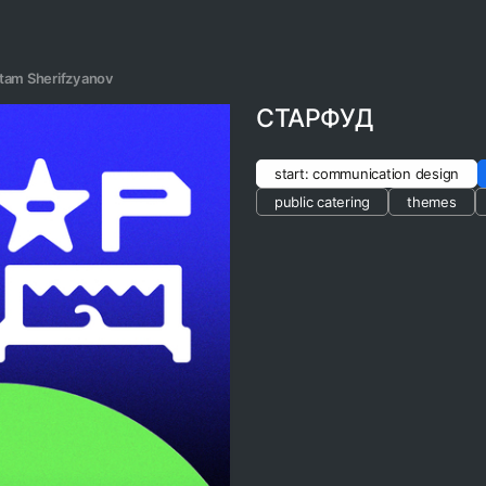
tam Sherifzyanov
СТАРФУД
start: communication design
public catering
themes