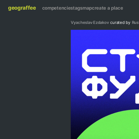
geograffee
competencies
tags
map
create a place
Vyacheslav Ezdakov
curated by
Rus