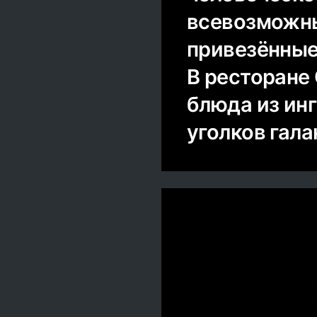
всевозможны
привезённые
В ресторане
блюда из ин
уголков гал