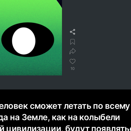
10
еловек сможет летать по всему
да на Земле, как на колыбели
й цивилизации, будут появлять