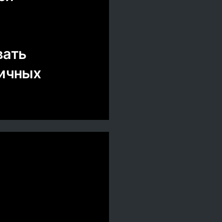
вать
личных