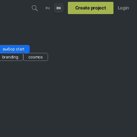
Create project
Login
RU
EN
выбор start
branding
cosmos