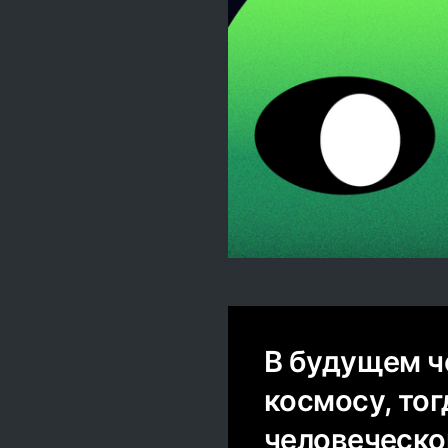
В будущем ч
космосу, тог
человеческо