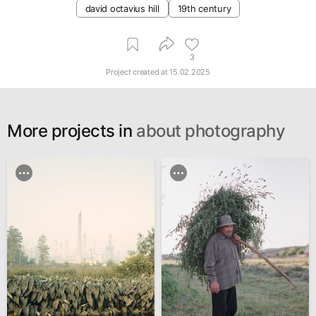
david octavius hill
19th century
3
Project created at
15.02.2025
More projects in
about photography