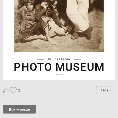
№II 18410000
PHOTO MUSEUM
geograffee.com
Tags
3
Buy → poster