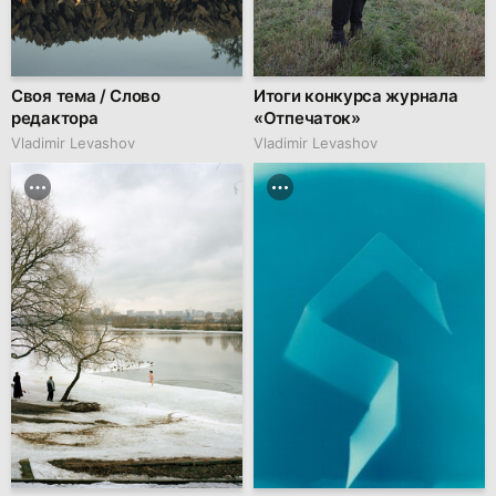
Своя тема / Слово
Итоги конкурса журнала
редактора
«Отпечаток»
Vladimir Levashov
Vladimir Levashov