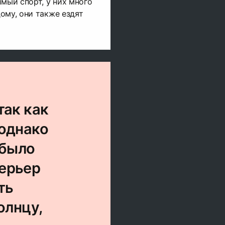
имый спорт, у них много
ому, они также ездят
так как
 однако
 было
терьер
ть
олнцу,