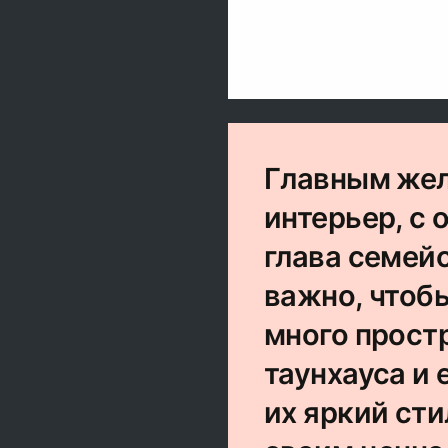
Главным жел
интерьер, с 
глава семейс
важно, чтоб
много прост
таунхауса и
их яркий сти