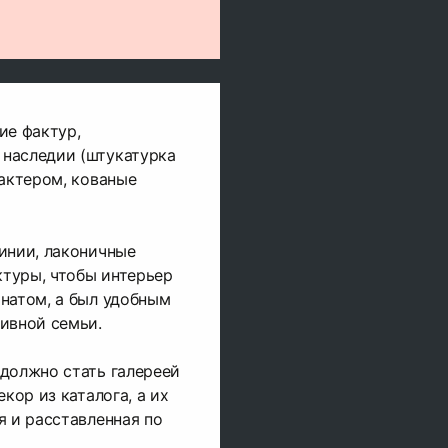
ие фактур,
наследии (штукатурка
рактером, кованые
инии, лаконичные
туры, чтобы интерьер
натом, а был удобным
ивной семьи.
должно стать галереей
екор из каталога, а их
я и расставленная по