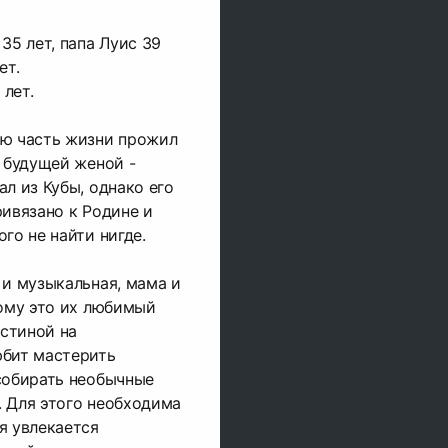
35 лет, папа Луис 39
ет.
 лет.
ую часть жизни прожил
с будущей женой -
л из Кубы, однако его
ривязано к Родине и
го не найти нигде.
 и музыкальная, мама и
тому это их любимый
остиной на
юбит мастерить
собирать необычные
. Для этого необходима
я увлекается