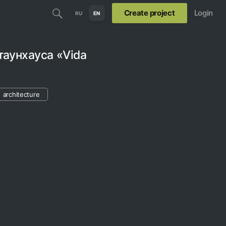
Create project
Login
RU
EN
таунхауса «Vida
architecture