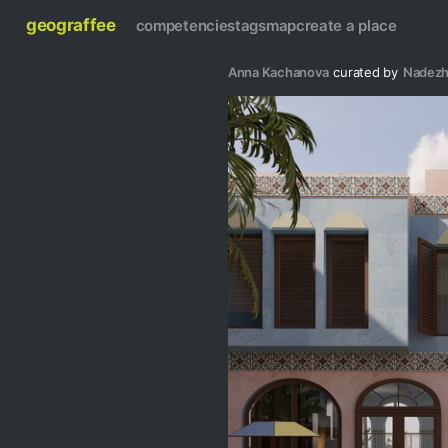
geograffee
competencies
tags
map
create a place
Anna Kachanova
curated by
Nadezh