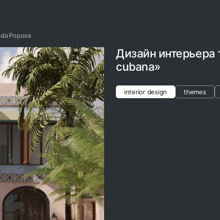
da Popova
Дизайн интерьера 
cubana»
interior design
themes