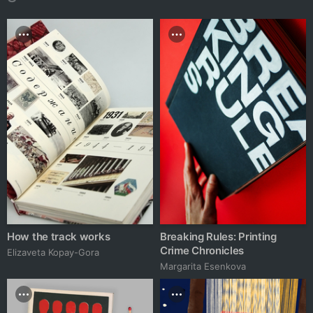
How the track works
Breaking Rules: Printing
Crime Chronicles
Elizaveta Kopay-Gora
Margarita Esenkova