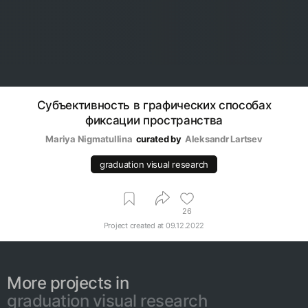
Субъективность в графических способах
фиксации пространства
Mariya Nigmatullina
curated by
Аleksandr Lartsev
graduation visual research
26
Project created at
09.12.2022
More projects in
graduation visual research