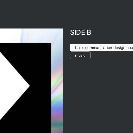
SIDE B
basic communication design cou
music