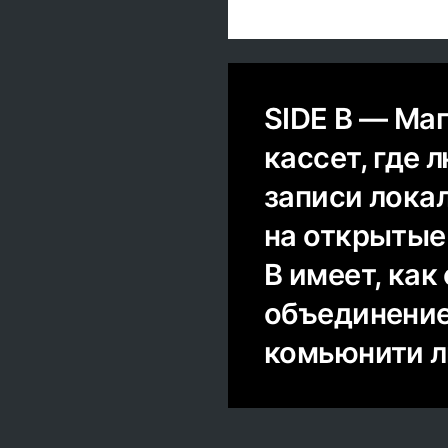
SIDE B — Ма
кассет, где 
записи локал
на открытые 
B имеет, как
объединение
комьюнити л