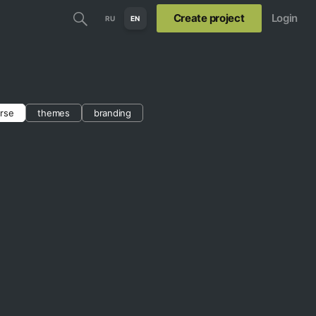
Create project
Login
RU
EN
rse
themes
branding