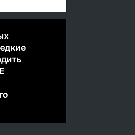
ых
редкие
одить
DE
го