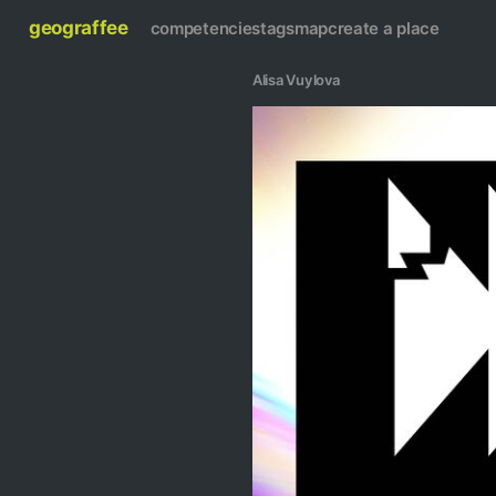
geograffee
competencies
tags
map
create a place
Alisa Vuylova