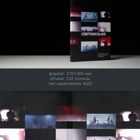
формат: 215×300 мм

объём: 232 полосы

тип скрепления: КШС