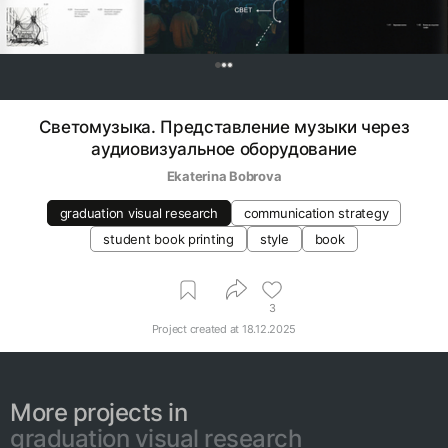
0
Светомузыка. Представление музыки через
аудиовизуальное оборудование
Ekaterina Bobrova
graduation visual research
communication strategy
student book printing
style
book
3
Project created at
18.12.2025
More projects in
graduation visual research