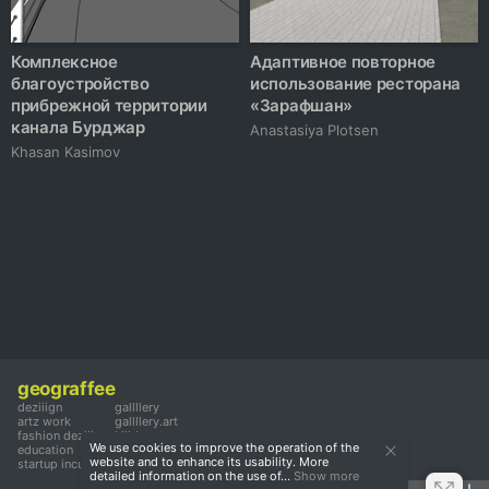
Комплексное
Адаптивное повторное
благоустройство
использование ресторана
прибрежной территории
«Зарафшан»
канала Бурджар
Anastasiya Plotsen
Khasan Kasimov
geograffee
deziiign
gallllery
artz work
gallllery.art
fashion deziiign
kiiids.art
We use cookies to improve the operation of the
education
website and to enhance its usability. More
startup incubator
detailed information on the use of...
Show more