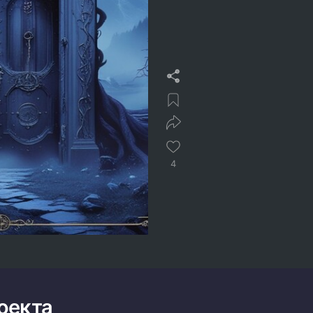
4
оекта