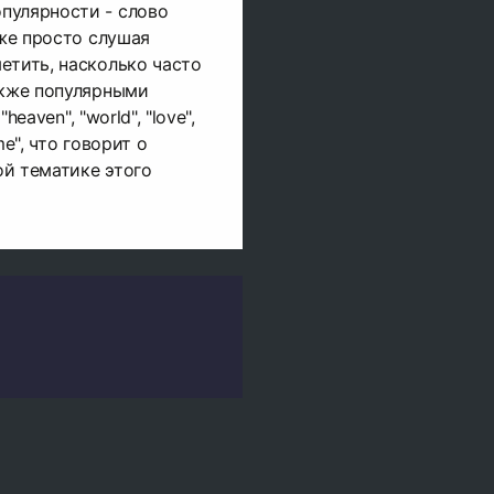
пулярности - слово
аже просто слушая
етить, насколько часто
акже популярными
"heaven", "world", "love",
ime", что говорит о
й тематике этого