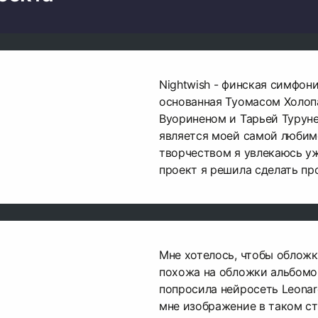
Nightwish - финская симфони
основанная Туомасом Холоп
Вуориненом и Тарьей Турунен
является моей самой любимо
творчеством я увлекаюсь уж
проект я решила сделать про
Мне хотелось, чтобы обложк
похожа на обложки альбомов
попросила нейросеть Leonar
мне изображение в таком ст