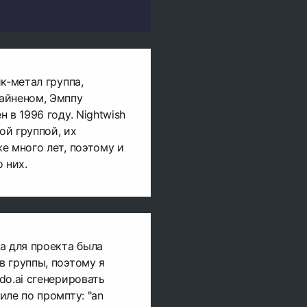
к-метал группа,
айненом, Эмппу
 в 1996 году. Nightwish
й группой, их
е много лет, поэтому и
 них.
а для проекта была
 группы, поэтому я
do.ai сгенерировать
иле по промпту: "an