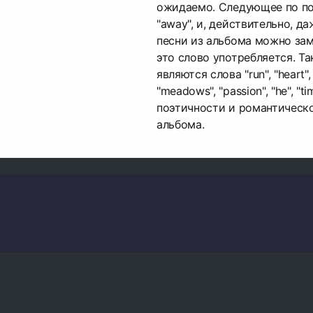
ожидаемо. Следующее по по
"away", и, действительно, д
песни из альбома можно зам
это слово употребляется. Т
являются слова "run", "heart", 
"meadows", "passion", "he", "t
поэтичности и романтическо
альбома.