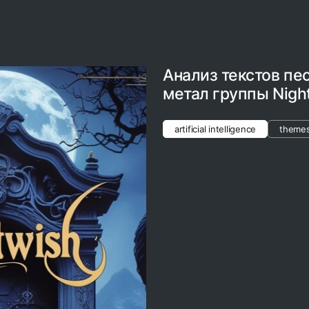
Анализ текстов пе
метал группы Nigh
artificial intelligence
theme