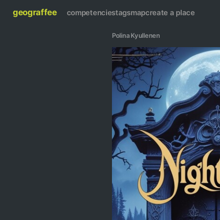
geograffee
competencies
tags
map
create a place
Polina Kyullenen