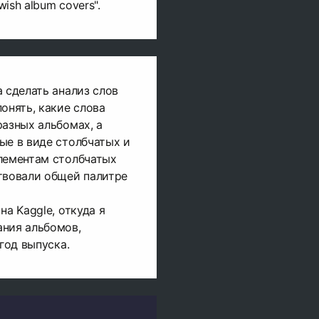
wish album covers".
а сделать анализ слов
онять, какие слова
разных альбомах, а
ые в виде столбчатых и
лементам столбчатых
твовали общей палитре
на Kaggle, откуда я
ания альбомов,
 год выпуска.