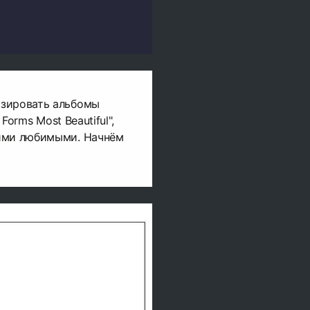
изировать альбомы
 Forms Most Beautiful",
ими любимыми. Начнём