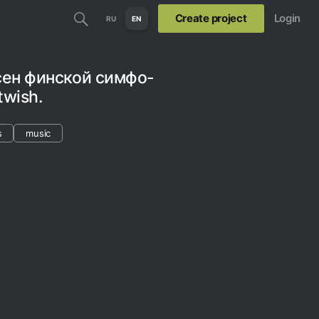
Create project
Login
RU
EN
сен финской симфо-
twish.
s
music