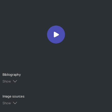
Bibliography
Show
1.
Graphics: Nouveau Frisco [Электронный ресурс] //
Time*. Режим доступа:
Image sources
https://time.com/archive/6890230/graphics-
Show
nouveau-frisco/
(дата обращения 7.11.2025)