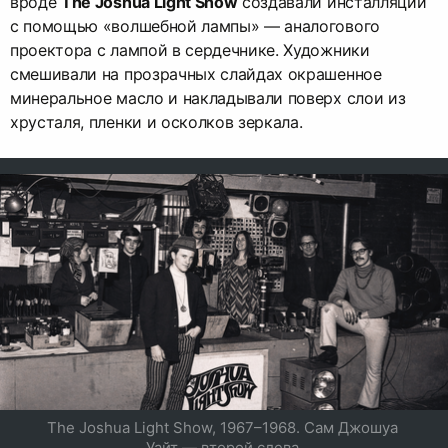
вроде
The Joshua Light Show
создавали инсталляции
с помощью «волшебной лампы» — аналогового
проектора с лампой в сердечнике. Художники
смешивали на прозрачных слайдах окрашенное
минеральное масло и накладывали поверх слои из
хрусталя, пленки и осколков зеркала.
The Joshua Light Show, 1967–1968. Сам Джошуа 
Уайт — второй слева.