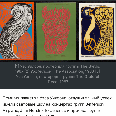
[1] Уэс Уилсон, постер для группы The Byrds, 
1967 [2] Уэс Уилсон, The Association, 1966 [3] 
Уэс Уилсон, постер для группы The Grateful 
Dead, 1967
Помимо плакатов Уэса Уилсона, оглушительный успех
имели световые шоу на концертах групп Jefferson
Airplane, Jimi Hendrix Experience и прочих. Группы