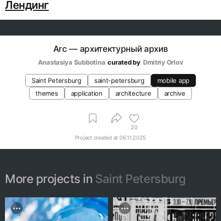
Лендинг
Arc — архитектурный архив
Anastasiya Subbotina
curated by
Dmitriy Orlov
Saint Petersburg
saint-petersburg
mobile app
themes
application
architecture
archive
20
Project created at
06.11.2025
More projects in
Saint Petersburg