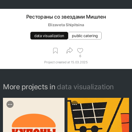
Рестораны со звездами Мишлен
Elizaveta Shipitsina
data visualization
public catering
6
Project created at
15.03.2025
More projects in
data visualization