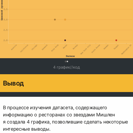
0
4 график//код
Вывод
В процессе изучения датасета, содержащего
информацию о ресторанах со звездами Мишлен
я создала 4 графика, позволившие сделать некоторые
интересные выводы.