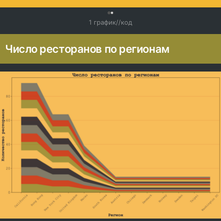
0
1 график//код
Число ресторанов по регионам