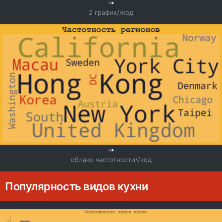
0
2 график//код
0
облако частотности//код
Популярность видов кухни