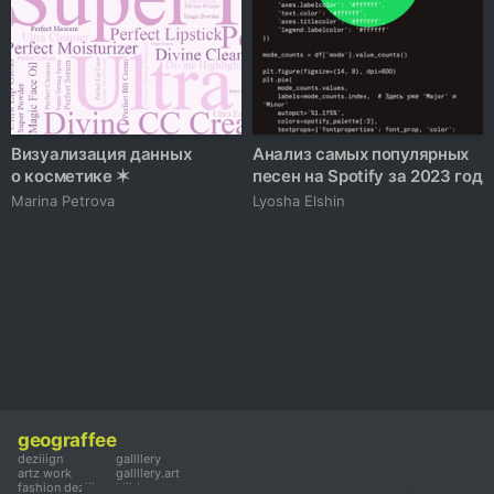
Визуализация данных
Анализ самых популярных
о косметике ✶
песен на Spotify за 2023 год
Marina Petrova
Lyosha Elshin
geograffee
deziiign
gallllery
artz work
gallllery.art
fashion deziiign
kiiids.art