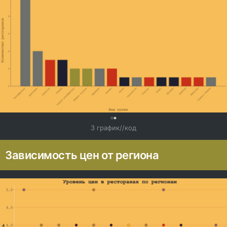
0
3 график//код
Зависимость цен от региона