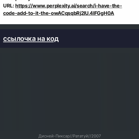
URL:
https://www.perplexity.ai/search/i-have-the-
code-add-to-it-the-owACqsqbRj2IU.4IFGgH0A
ссылочка на код
Дисней-Пиксар//Рататуй//2007