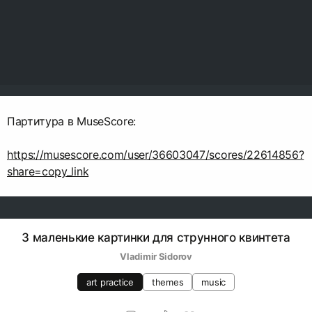
Партитура в MuseScore:
https://musescore.com/user/36603047/scores/22614856?
share=copy_link
3 маленькие картинки для струнного квинтета
Vladimir Sidorov
art practice
themes
music