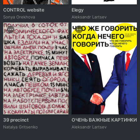
CONTROL website
Elegy
Sonya Orekhova
Аleksandr Lartsev
39 precinct
ОЧЕНЬ ВАЖНЫЕ КАРТИНКИ
Natalya Gritsenko
Аleksandr Lartsev