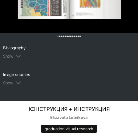
0
Bibliography
Show
1.
Ожегов С. И. СХЕМА // Словарь русского языка
С. И. Ожегова. URL:
Image sources
https://slovarozhegova.ru/word.php?wordid=31167
Show
(дата обращения: 12.12.2025)
1.
RLE Tu-154M r6 [Электронный ресурс] // PLF101.
URL:
https://www.plf101.pl/pdfs/RLE_Tu154m_r6_ru.pdf
КОНСТРУКЦИЯ + ИНСТРУКЦИЯ
(дата обращения: 12.12.2025).
Elizaveta Lotnikova
2.
Manṣūr’s Anatomy [Электронный ресурс] /
Wikimedia Commons. URL:
graduation visual research
https://commons.wikimedia.org/wiki/File:Man%E1