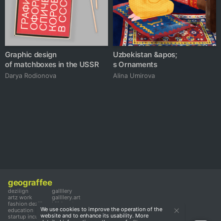
Graphic design
Uzbekistan &apos;
of matchboxes in the USSR
s Ornaments
Darya Rodionova
Alina Umirova
geograffee
deziiign
gallllery
artz work
gallllery.art
fashion deziiign
kiiids.art
We use cookies to improve the operation of the
education
website and to enhance its usability. More
startup incubator