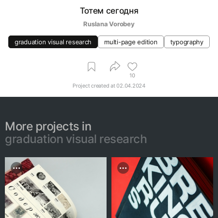
Тотем сегодня
Ruslana Vorobey
graduation visual research
multi-page edition
typography
10
Project created at
02.04.2024
More projects in
graduation visual research