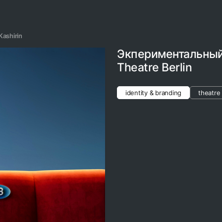
Kashirin
Экпериментальный 
Theatre Berlin
identity & branding
theatre