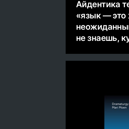
Айдентика те
«язык — это 
неожиданный
не знаешь, к