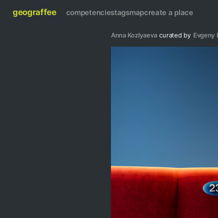
geograffee
competencies
tags
map
create a place
Anna Kozlyaeva
curated by
Evgeny 