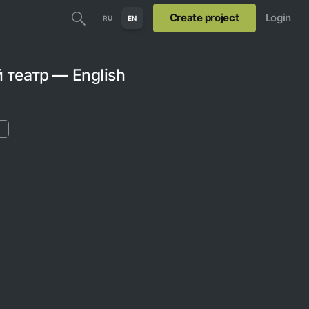
Create project
Login
RU
EN
театр — English