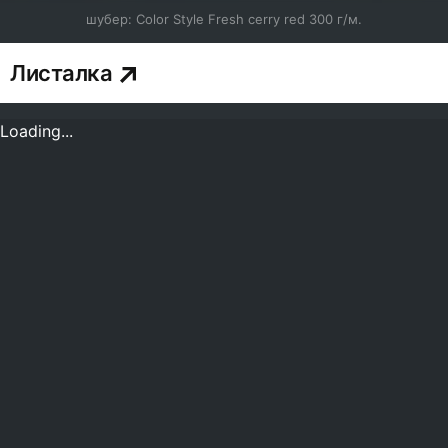
шубер: Color Style Fresh cerry red 300 г/м.
Листалка
Loading...