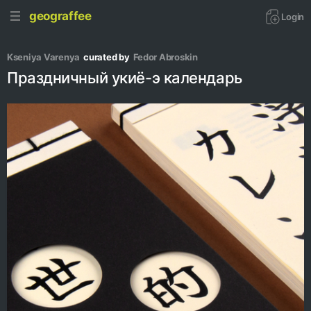
geograffee
Login
Kseniya Varenya
curated by
Fedor Abroskin
Праздничный укиё-э календарь