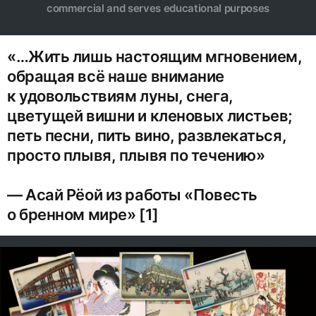
commercial and serves educational purposes
«…Жить лишь настоящим мгновением,
обращая всё наше внимание
к удовольствиям луны, снега,
цветущей вишни и кленовых листьев;
петь песни, пить вино, развлекаться,
просто плывя, плывя по течению»
— Асай Рёой из работы «Повесть
о бренном мире» [1]