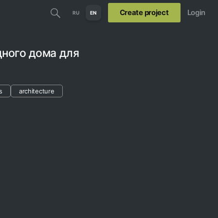
Create project
Login
RU
EN
дного дома для
s
architecture