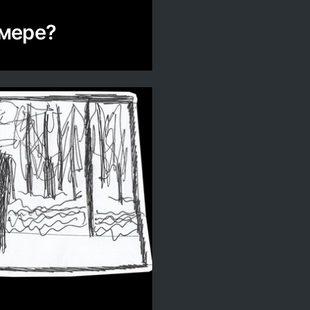
амере?