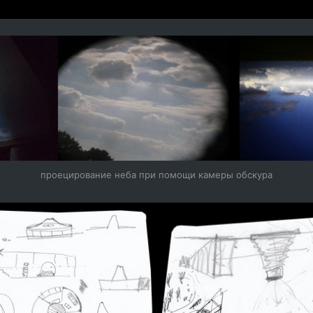
проецирование неба при помощи камеры обскура