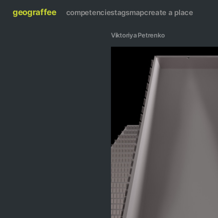
geograffee
competencies
tags
map
create a place
Viktoriya Petrenko