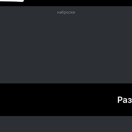
наброски
Раз