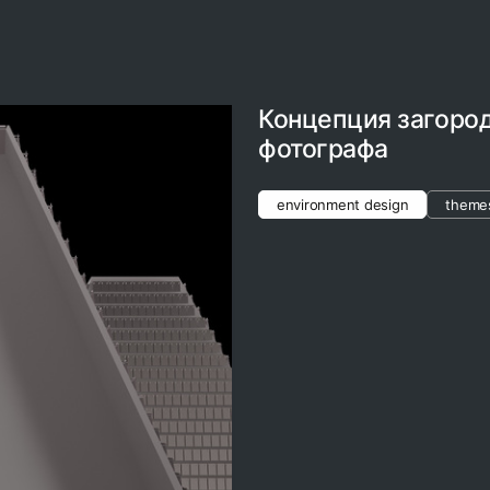
Концепция загоро
фотографа
environment design
theme