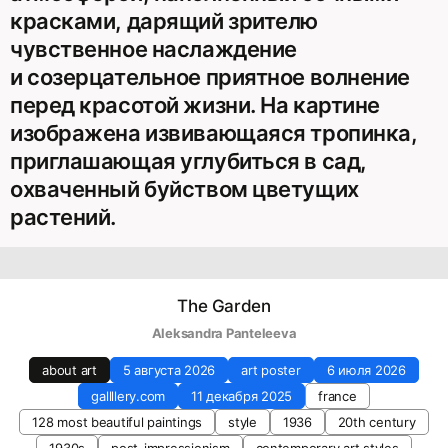
красками, дарящий зрителю
чувственное наслаждение
и созерцательное приятное волнение
перед красотой жизни. На картине
изображена извивающаяся тропинка,
приглашающая углубиться в сад,
охваченный буйством цветущих
растений.
The Garden
Aleksandra Panteleeva
about art
5 августа 2026
art poster
6 июля 2026
gallllery.com
11 декабря 2025
france
128 most beautiful paintings
style
1936
20th century