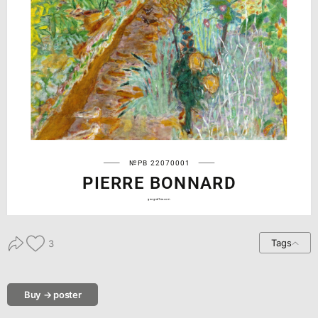
№PB 22070001
PIERRE BONNARD
geograffee.com
Tags
3
Buy → poster