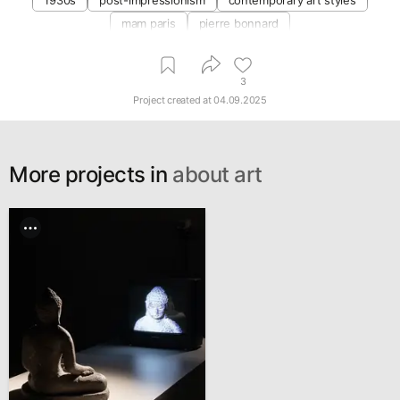
1930s
post-impressionism
contemporary art styles
mam paris
pierre bonnard
3
Project created at
04.09.2025
More projects in
about art