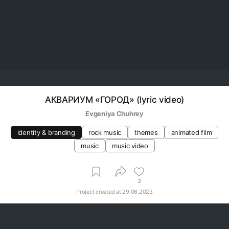
АКВАРИУМ «ГОРОД» (lyric video)
Evgeniya Chuhrey
identity & branding
rock music
themes
animated film
music
music video
3
Project created at
29.06.2023