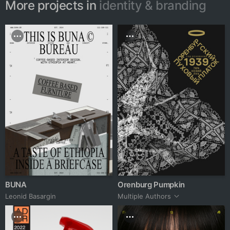
More projects in
identity & branding
BUNA
Orenburg Pumpkin
Leonid Basargin
Multiple Authors