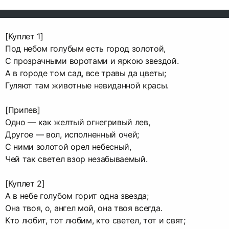
[Куплет 1]
Под небом голубым есть город золотой,
С прозрачными воротами и яркою звездой.
А в городе том сад, все травы да цветы;
Гуляют там животные невиданной красы.
[Припев]
Одно — как желтый огнегривый лев,
Другое — вол, исполненный очей;
С ними золотой орел небесный,
Чей так светел взор незабываемый.
[Куплет 2]
А в небе голубом горит одна звезда;
Она твоя, о, ангел мой, она твоя всегда.
Кто любит, тот любим, кто светел, тот и свят;