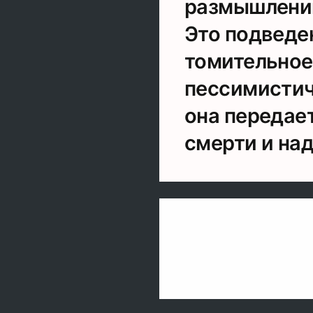
размышлений
Это подведе
томительное
пессимистиче
она передае
смерти и на