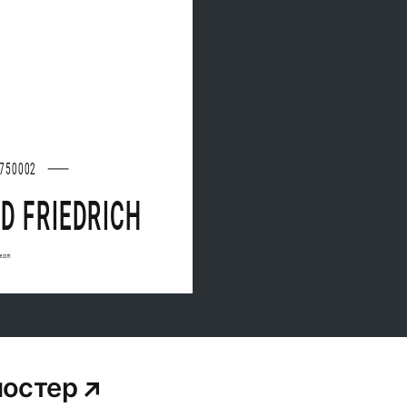
750002
D FRIEDRICH
ee.com
постер