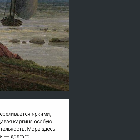
ереливается яркими,
авая картине особую
тельность. Море здесь
и — долгого