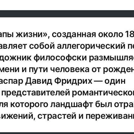
апы жизни», созданная около 1
тавляет собой аллегорический п
удожник философски размышля
мени и пути человека от рожде
Каспар Давид Фридрих — один
 представителей романтическо
для которого ландшафт был отр
ижений, страстей и переживан