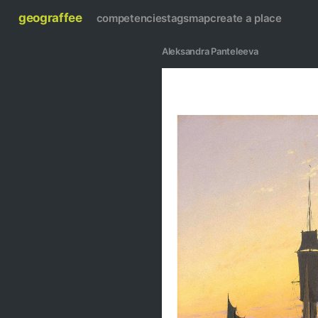
geograffee
competencies
tags
map
create a place
Aleksandra Panteleeva