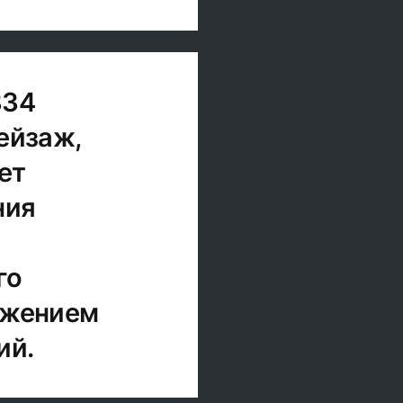
834
ейзаж,
ет
ния
го
ажением
ий.