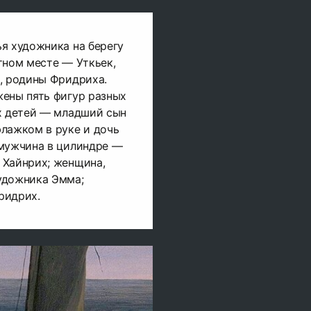
я художника на берегу
тном месте — Уткьек,
, родины Фридриха.
жены пять фигур разных
ых детей — младший сын
лажком в руке и дочь
 мужчина в цилиндре —
 Хайнрих; женщина,
удожника Эмма;
ридрих.