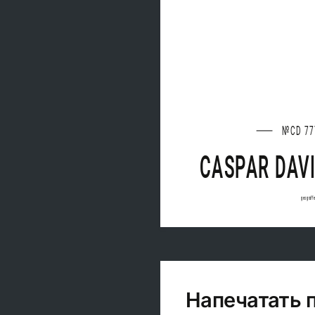
№CD 77
CASPAR DAVI
geograff
Напечатать 