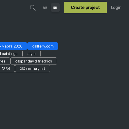
Create project
Login
RU
EN
5 марта 2026
gallllery.com
l paintings
style
yles
caspar david friedrich
1834
XIX century art