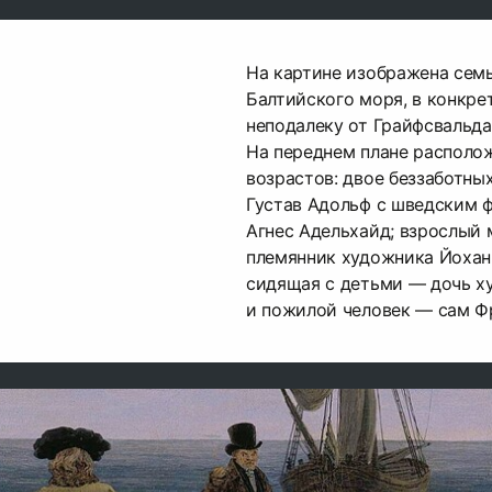
На картине изображена семь
Балтийского моря, в конкре
неподалеку от Грайфсвальда
На переднем плане располо
возрастов: двое беззаботн
Густав Адольф с шведским ф
Агнес Адельхайд; взрослый
племянник художника Йохан
сидящая с детьми — дочь х
и пожилой человек — сам Ф