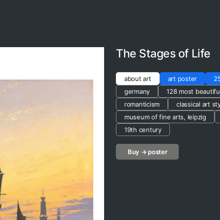
The Stages of Life
about art
art poster
2
germany
128 most beautifu
romanticism
classical art st
museum of fine arts, leipzig
19th century
Buy → poster