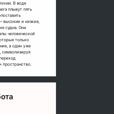
тихии. В воде
рега плывут пять
опоставить
 высокие и низкие,
е судна. Они
апы человеческой
которые только
ние, а один уже
, символизируя
 переход
» пространство.
бота