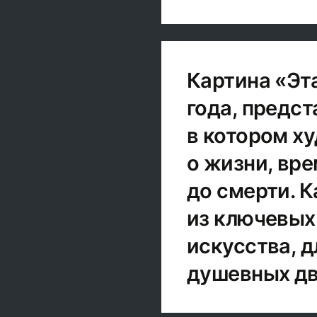
Картина «Эт
года, предс
в котором х
о жизни, вре
до смерти. 
из ключевых
искусства, 
душевных дв