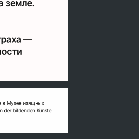
 земле.
траха —
ности
я в Музее изящных
 der bildenden Künste