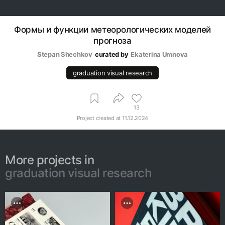
Формы и функции метеорологических моделей
прогноза
Stepan Shechkov
curated by
Ekaterina Umnova
graduation visual research
13
Project created at
11.12.2024
More projects in
graduation visual research