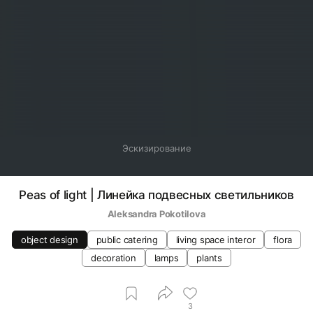
Эскизирование
Peas of light | Линейка подвесных светильников
Aleksandra Pokotilova
object design
public catering
living space interor
flora
decoration
lamps
plants
3