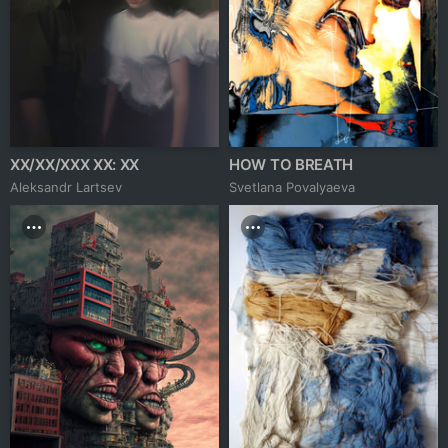
XX/XX/XXX XX: XX
HOW TO BREATH
Аleksandr Lartsev
Svetlana Povalyaeva