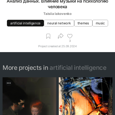
Анализ данных. Влияние музыки на психологию
человека
Taisiia Iakovenko
artificial intelligence
neural network
themes
music
3
Project created at
25.09.2024
More projects in
artificial intelligence