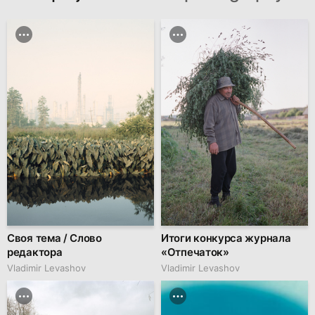
Своя тема / Слово
Итоги конкурса журнала
редактора
«Отпечаток»
Vladimir Levashov
Vladimir Levashov