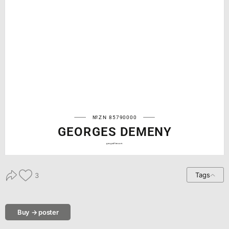
№ZN 85790000
GEORGES DEMENY
geograffee.com
Tags
3
Buy → poster