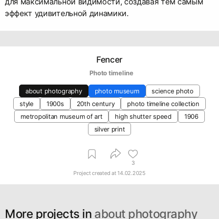
для максимальной видимости, создавая тем самым
эффект удивительной динамики.
Fencer
   Photo timeline
about photography
photo museum
⁠science photo
style
1900s
20th century
photo timeline collection
metropolitan museum of art
high shutter speed
1906
silver print
3
Project created at
14.02.2025
More projects in
about photography