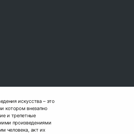
едения искусства – это
ри котором внезапно
ие и трепетные
мими произведениями
им человека, акт их