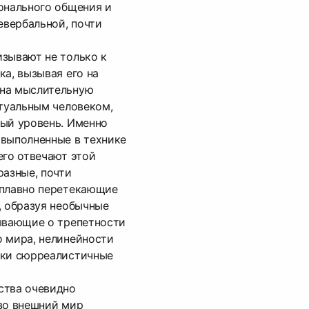
онального общения и
вербальной, почти
зывают не только к
ка, вызывая его на
 на мыслительную
ктуальным человеком,
ный уровень. Именно
 выполненные в технике
его отвечают этой
разные, почти
 плавно перетекающие
, образуя необычные
зывающие о трепетности
о мира, нелинейности
ски сюрреалистичные
ства очевидно
во внешний мир