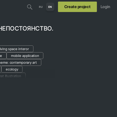
Create project
Login
RU
EN
НЕПОСТОЯНСТВО.
living space interor
ce
mobile application
heme: contemporary art
ecology
at illustration
india ink
art object
show
fantasy
installation art
philosophy
re
fairy tale
curating
 techniques
nifesto
loft