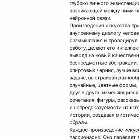
глубоко личного экзистенци
возникающей между ними не
нейронной связи.
Произведения искусства при
внутреннему диалогу челове
размышления и провоцируя
работу, делают его интелле
выводя на новый качествен
беспредметные абстракции,
спиртовых чернил, лучше вс
задаче, выстраивая разнооб
случайные, цветные формы,
друг в друга, изменяющиеся
сочетания, фигуры, расска
и непредсказуемости нашег
истории, создавая мистиче
образы.
Каждое произведение искус
пассионарно. Оно передает 