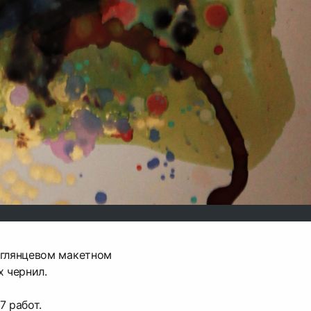
 глянцевом макетном
х чернил.
7 работ.