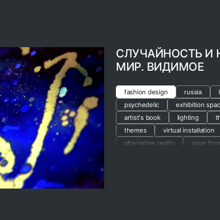
СЛУЧАЙНОСТЬ И 
МИР. ВИДИМОЕ
fashion design
russia
psychedelic
exhibition spa
artist's book
lighting
t
themes
virtual installation
alternative reality
large form
exhibition design
branding
visual series
theory of art
non-fiction
showcase
cosmos
graphics
natu
public space
materials and
science and technology
ma