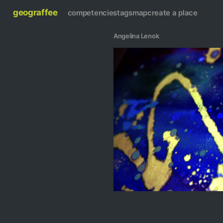
geograffee
competencies
tags
map
create a place
Angelina Lenok