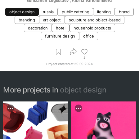
Konstantin  Legostaev 
, 
Albina Varfolomeeva
object design
russia
public catering
lighting
brand
branding
art object
sculpture and object-based
decoration
hotel
household products
furniture design
office
2
Project created at
29.09.2024
More projects in
object design