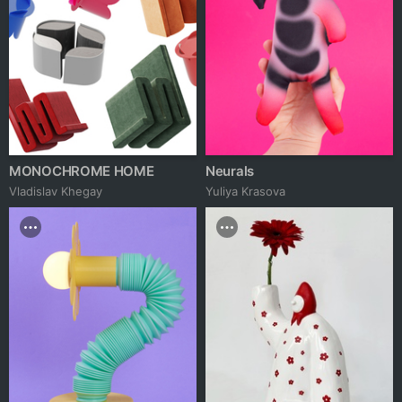
MONOCHROME HOME
Neurals
Vladislav Khegay
Yuliya Krasova