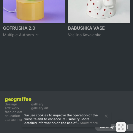
GOFRUSHA 2.0
BABUSHKA VASE
Multiple Authors
Vasilina Kovalenko
geograffee
deziiign
gallllery
artz work
gallllery.art
fashion deziiign
kiiids.art
We use cookies to improve the operation of the
education
website and to enhance its usability. More
startup incubator
detailed information on the use of...
Show more
made by mediiia |