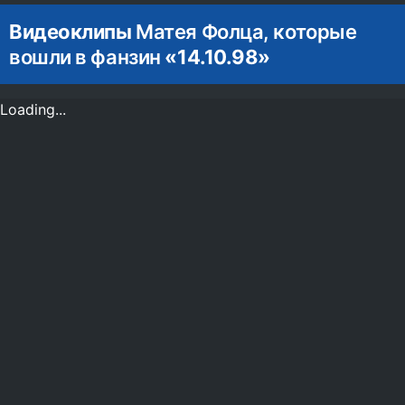
Видеоклипы
Матея Фолца, которые
вошли в фанзин
«14.10.98»
Loading...