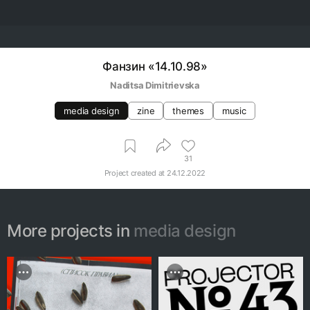
Фанзин «14.10.98»
Naditsa Dimitrievska
media design
zine
themes
music
31
Project created at
24.12.2022
More projects in
media design