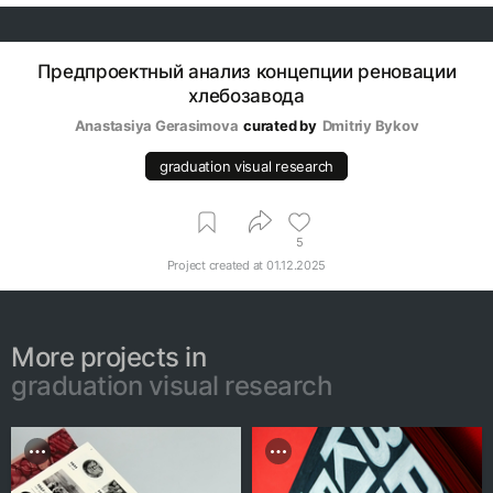
Предпроектный анализ концепции реновации
хлебозавода
Anastasiya Gerasimova
curated by
Dmitriy Bykov
graduation visual research
5
Project created at
01.12.2025
More projects in
graduation visual research