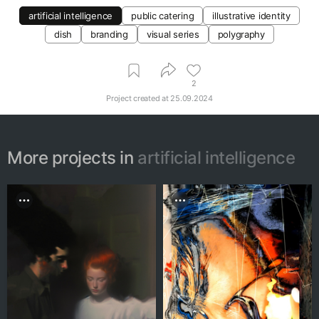
artificial intelligence
public catering
illustrative identity
dish
branding
visual series
polygraphy
2
Project created at
25.09.2024
More projects in
artificial intelligence