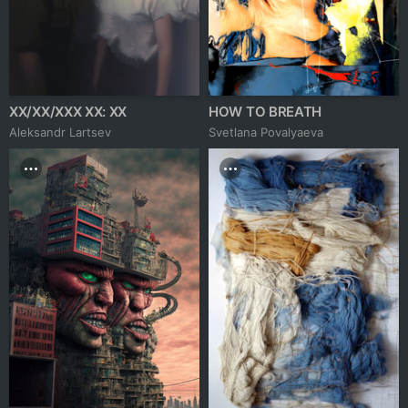
XX/XX/XXX XX: XX
HOW TO BREATH
Аleksandr Lartsev
Svetlana Povalyaeva