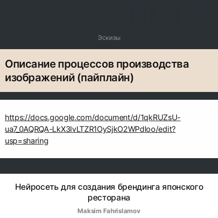
Эскизы
Описание процессов производства
изображений (пайплайн)
https://docs.google.com/document/d/1qkRUZsU-
ua7_0AQRQA-LkX3lvLTZR1OySjkO2WPdIoo/edit?
usp=sharing
Нейросеть для создания брендинга японского
ресторана
Maksim Fahrislamov