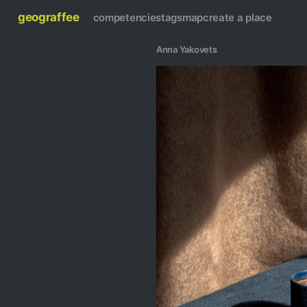
geograffee
competencies
tags
map
create a place
Anna Yakovets