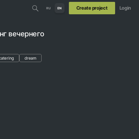
Create project
Login
RU
EN
нг вечернего
catering
dream