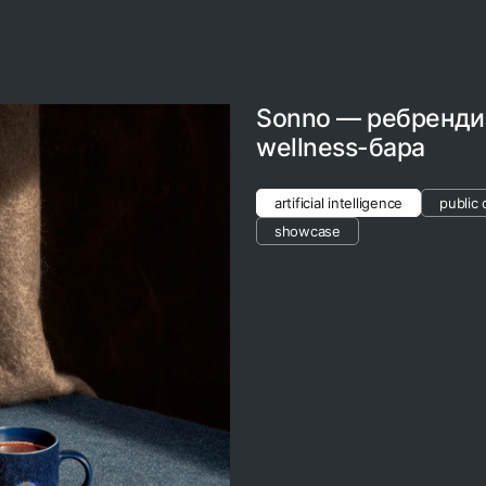
Sonno — ребренди
wellness-бара
artificial intelligence
public 
showcase