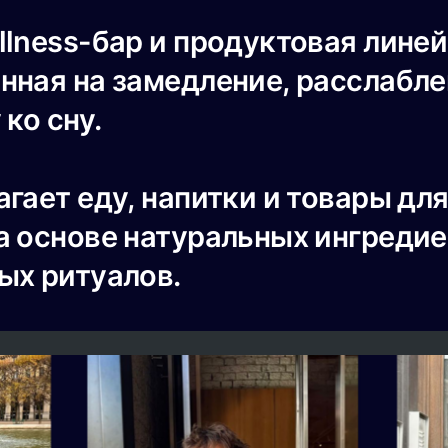
lness-бар и продуктовая линей
нная на замедление, расслабл
 ко сну.
гает еду, напитки и товары для
а основе натуральных ингредие
ых ритуалов.