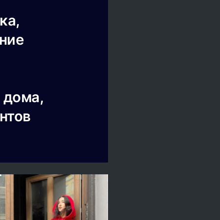
ка,
ение
 дома,
нтов