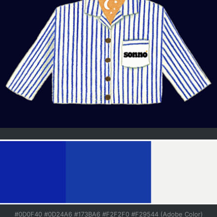
#0D0F40 #0D24A6 #173BA6 #F2F2F0 #F29544 (Adobe Color)